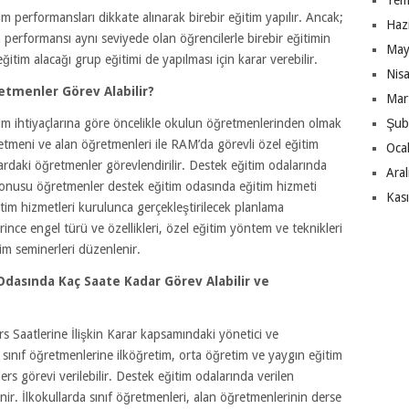
Tem
m performansları dikkate alınarak birebir eğitim yapılır. Ancak;
Haz
 performansı aynı seviyede olan öğrencilerle birebir eğitimin
May
itim alacağı grup eğitimi de yapılması için karar verebilir.
Nis
tmenler Görev Alabilir?
Mar
im ihtiyaçlarına göre öncelikle okulun öğretmenlerinden olmak
Şub
retmeni ve alan öğretmenleri ile RAM’da görevli özel eğitim
Oca
rdaki öğretmenler görevlendirilir. Destek eğitim odalarında
Ara
 konusu öğretmenler destek eğitim odasında eğitim hizmeti
Kas
tim hizmetleri kurulunca gerçekleştirilecek planlama
rince engel türü ve özellikleri, özel eğitim yöntem ve teknikleri
tim seminerleri düzenlenir.
dasında Kaç Saate Kadar Görev Alabilir ve
s Saatlerine İlişkin Karar kapsamındaki yönetici ve
e sınıf öğretmenlerine ilköğretim, orta öğretim ve yaygın eğitim
s görevi verilebilir. Destek eğitim odalarında verilen
nir. İlkokullarda sınıf öğretmenleri, alan öğretmenlerinin derse