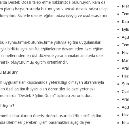
arsa Destek Odası talep etme hakkınızda bulunuyor. Ram da
Nis
ğitim planı) başvurusunda bulunuyoruz ancak destek odası talep
Tem
yelim. Sizlerle destek eğitim odası işleyiş ve usul esaslarını
Kas
Eyl
Ağu
da, kaynaştırma/bütünleştirme yoluyla eğitim uygulamaları
Tem
yla birlikte aynı sınıfta eğitimlerine devam eden özel eğitim
Haz
m hizmetlerinden en üst düzeyde yararlanmaları amacıyla özel
Mar
lanarak oluşturulmuş eğitim ortamlarıdır.
Ara
lu Mudur?
Haz
m uygulamaları kapsamında yetersizliği olmayan akranlarıyla
Şub
en özel eğitim ihtiyacı olan öğrenciler ile özel yetenekli
Oca
rumlarda “Destek Eğitim Odası” açılması zorunludur.
Ara
 Açılır?
Ağu
Haz
izmetleri kurulunun önerisi doğrultusunda il/ilçe millî eğitim
amda izlenmesi gereken işlem basamakları aşağıda yer
Nis