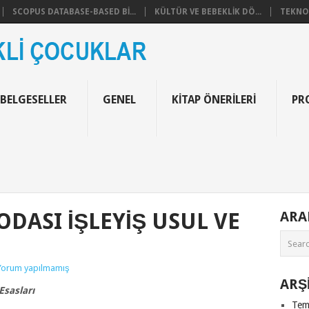
SCOPUS DATABASE-BASED BI...
KÜLTÜR VE BEBEKLIK DÖ...
TEKNOF
 BELGESELLER
GENEL
KITAP ÖNERILERI
PR
ODASI İŞLEYIŞ USUL VE
AR
Yorum yapılmamış
ARŞ
Esasları
Tem