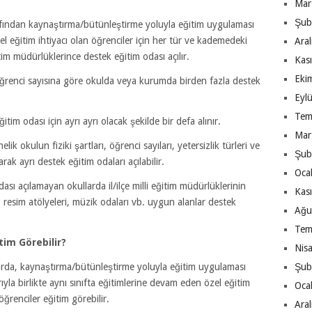
Mar
Şub
arafından kaynaştırma/bütünleştirme yoluyla eğitim uygulaması
l eğitim ihtiyacı olan öğrenciler için her tür ve kademedeki
Ara
tim müdürlüklerince destek eğitim odası açılır.
Kas
Eki
öğrenci sayısına göre okulda veya kurumda birden fazla destek
Eyl
Tem
ğitim odası için ayrı ayrı olacak şekilde bir defa alınır.
Mar
lik okulun fiziki şartları, öğrenci sayıları, yetersizlik türleri ve
Şub
k ayrı destek eğitim odaları açılabilir.
Oca
dası açılamayan okullarda il/ilçe milli eğitim müdürlüklerinin
Kas
 resim atölyeleri, müzik odaları vb. uygun alanlar destek
Ağu
Tem
tim Görebilir?
Nis
rda, kaynaştırma/bütünleştirme yoluyla eğitim uygulaması
Şub
yla birlikte aynı sınıfta eğitimlerine devam eden özel eğitim
Oca
 öğrenciler eğitim görebilir.
Ara