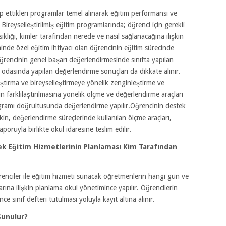
ip ettikleri programlar temel alınarak eğitim performansı ve
Bireyselleştirilmiş eğitim programlarında; öğrenci için gerekli
sıklığı, kimler tarafından nerede ve nasıl sağlanacağına ilişkin
iminde özel eğitim ihtiyacı olan öğrencinin eğitim sürecinde
ğrencinin genel başarı değerlendirmesinde sınıfta yapılan
 odasında yapılan değerlendirme sonuçları da dikkate alınır.
ştırma ve bireyselleştirmeye yönelik zenginleştirme ve
n farklılaştırılmasına yönelik ölçme ve değerlendirme araçları
programı doğrultusunda değerlendirme yapılır.Öğrencinin destek
şkin, değerlendirme süreçlerinde kullanılan ölçme araçları,
poruyla birlikte okul idaresine teslim edilir.
k Eğitim Hizmetlerinin Planlaması Kim Tarafından
enciler ile eğitim hizmeti sunacak öğretmenlerin hangi gün ve
rına ilişkin planlama okul yönetimince yapılır. Öğrencilerin
 sınıf defteri tutulması yoluyla kayıt altına alınır.
Sunulur?