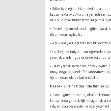
almaktadır.
• İl/ilçe özel eğitim hizmetleri kurulu t
kapsamında okul/kuruma yerleştirilen öze
okul/kurumlar bünyesinde il/ilçe milli eği
• Destek eğitim odasında eğitim alacak 
eğitim odası açılabilir.
• Açılış onayları, açılacak her bir destek e
• Özel eğitim ihtiyacı olan öğrencilere yöne
yetenek alanları göz önünde bulundurulara
• Fiziki şartları nedeniyle destek eğitim o
onayı doğrultusunda fen laboratuvarları,
eğitim odası olarak kullanılabilir.
Destek Eğitim Odasında Kimler Eği
Destek eğitim odasında, okul ve kurumla
kapsamında yetersizliği olmayan akranları
ihtiyacı olan öğrenciler ile özel yetenekli