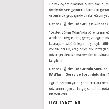
Destek eğitim odasında eğitim alan öğren
derslerde BEP geliştirme biriminin görüş 
ortamlarda grup içinde birebir eğitim yap
Destek Eğitim Odaları İçin Alınacak
“Destek Eğitim Odası”nda öğrencilerin eği
alanlarına uygun araç-gereç ve eğitim mate
kaynaştırma/bütünleştirme yoluyla eğitim
yönelik derslik, araç-gereç gibi ihtiyaçl
odası için alınacak malzemeler okul/ku
karşılanır.
Destek Eğitim Odalarında Sunulan 
RAM’ların Görev ve Sorumlulukları 
Eğitim öğretim yılı başında okullara deste
odalarının açılış ve işleyiş sürecinde (o
hizmeti verir.
İLGILI YAZILAR