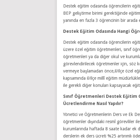
Destek eğitim odasında öğrencilerin eğiti
BEP geliştirme birimi gerektiğinde eğitim
yanında en fazla 3 öğrencinin bir arada eğ
Destek Eğitim Odasında Hangi Öğre
Destek eğitim odasında öğrencilerin eğit
üzere özel eğitim öğretmenleri, sınıf öğ
öğretmenleri ya da diğer okul ve kurumla
görevlendirilecek öğretmenler için, söz
vermeye başlamadan önce,il/ilçe özel eği
kapsamında il/ilçe millî eğitim müdürlükle
ile gerekli diğer konuları kapsayacak eği
Sınıf Öğretmenleri Destek Eğitim O
Ücretlendirme Nasıl Yapılır?
Yönetici ve Öğretmenlerin Ders ve Ek Der
öğretmenler dışındaki resmî görevliler il
kurumlarında haftada 8 saate kadar ek der
derslerin ek ders ücreti %25 artırımlı öde