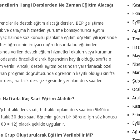
ncilerin Hangi Derslerden Ne Zaman Eğitim Alacağı
Kas
Eki
Eyl
nciler ile destek eğitim alacağı dersler, BEP geliştirme
rlik ve danışma hizmetleri yürütme komisyonunca eğitim
Ağu
tiyaç halinde söz konusu planlama eğitim öğretim yılı içerisinde
Tem
lan her öğrencinin ihtiyacı doğrultusunda bu eğitimden
Haz
asında verilen destek eğitim hizmetleri okulun veya kurumun
May
m odasında öncelikli olarak öğrencinin kayıtlı olduğu sınıfta o
Nis
im verilir. Ancak; destek eğitim odasından yararlanacak özel
Mar
rlanan program doğrultusunda öğrencinin kayıtlı olduğu sınıfta
r ders, haftalık ders çizelgesinde yer alan ders saatleri
Şub
Oca
Ara
 Haftada Kaç Saat Eğitim Alabilir?
Kas
 haftalık ders saati, haftalık toplam ders saatinin %40’ını
Eki
ftalık 30 ders saati öğrenim gören bir öğrenci için söz konusu
Eyl
00 = 12) olacak şekilde uygulanır.
Ağu
 Grup Oluşturularak Eğitim Verilebilir Mi?