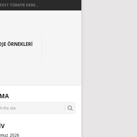
EST TÜRKİYE DERE...
OJE ÖRNEKLERI
AMA
İV
muz 2026