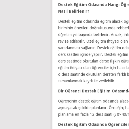
Destek Eğitim Odasında Hangi Öğre
Nasıl Belirlenir?
Destek eğitim odasında eğitim alacak öğre
biriminin önerileri doğrultusunda rehbe
öğretim yılı başında belirlenir. Ancak; ih
revize edilebilir. Özel eğitim ihtiyacı o
yararlanması sağlanır. Destek eğitim od
ders saatleri içinde yapılır. Destek eğiti
ders saatinde okutulan derse ilişkin eğit
eğitim ihtiyacı olan öğrenciler için hazı
o ders saatinde okutulan dersten farklı bi
tamamlanmak kaydı ile verilebilir.
Bir Öğrenci Destek Eğitim Odasında
Öğrencinin destek eğitim odasında alacağı
aşmayacak şekilde planlanır. Örneğin; ha
planlama en fazla 12 ders saati (30×40/1
Destek Eğitim Odasında Öğrencilere