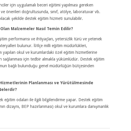
ciler için uygulamalı beceri eğitimi yapılması gereken
ve önerileri doğrultusunda, sınıf, atölye, laboratuvar vb.
ılacak şekilde destek eğitim hizmeti sunulabilir.
 Olan Malzemeler Nasıl Temin Edilir?
tim performansı ve ihtiyaçları, yetersizlik türü ve yetenek
ryalleri bulunur. İl/ilçe milli eğitim müdürlükleri,
 yapılan okul ve kurumlardaki özel eğitim hizmetlerine
arın sağlanması için tedbir almakla yükümlüdür. Destek eğitim
rumun bağlı bulunduğu genel müdürlüğün bütçesinden
Hizmetlerinin Planlanması ve Yürütülmesinde
Nelerdir?
k eğitim odaları ile ilgili bilgilendirme yapar. Destek eğitim
danın dizaynı, BEP hazırlanması) okul ve kurumlara danışmanlık