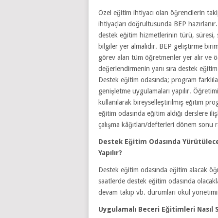
Özel eğitim ihtiyacı olan öğrencilerin tak
ihtiyaçları doğrultusunda BEP hazırlanır. 
destek eğitim hizmetlerinin türü, süresi, 
bilgiler yer almalıdır. BEP geliştirme bir
görev alan tüm öğretmenler yer alır ve ö
değerlendirmenin yanı sıra destek eğitim
Destek eğitim odasında; program farklıla
genişletme uygulamaları yapılır. Öğretimi
kullanılarak bireyselleştirilmiş eğitim 
eğitim odasında eğitim aldığı derslere ili
çalışma kâğıtları/defterleri dönem sonu ra
Destek Eğitim Odasında Yürütülece
Yapılır?
Destek eğitim odasında eğitim alacak öğr
saatlerde destek eğitim odasında olacakla
devam takip vb. durumları okul yönetimince
Uygulamalı Beceri Eğitimleri Nasıl 