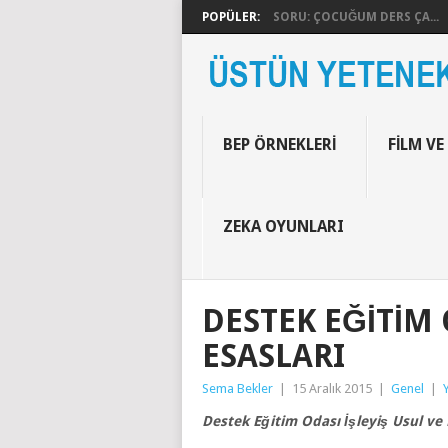
POPÜLER:
SORU: ÇOCUĞUM DERS ÇA...
BEP ÖRNEKLERI
FILM VE
ZEKA OYUNLARI
DESTEK EĞITIM 
ESASLARI
Sema Bekler
|
15 Aralık 2015
|
Genel
|
Destek Eğitim Odası İşleyiş Usul ve 