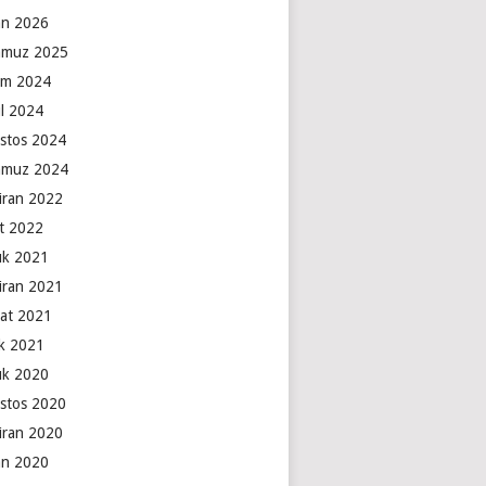
an 2026
muz 2025
ım 2024
ül 2024
stos 2024
muz 2024
iran 2022
t 2022
lık 2021
iran 2021
at 2021
k 2021
lık 2020
stos 2020
iran 2020
an 2020