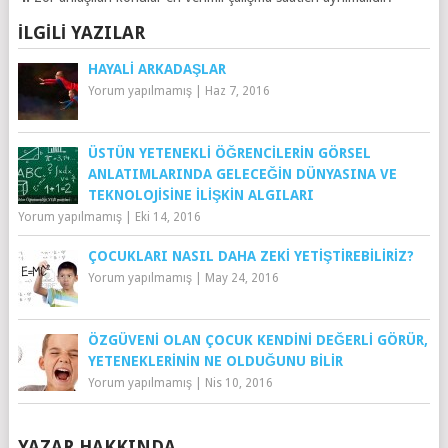
İLGILI YAZILAR
HAYALI ARKADAŞLAR
Yorum yapılmamış
|
Haz 7, 2016
ÜSTÜN YETENEKLI ÖĞRENCILERIN GÖRSEL
ANLATIMLARINDA GELECEĞIN DÜNYASINA VE
TEKNOLOJISINE İLIŞKIN ALGILARI
Yorum yapılmamış
|
Eki 14, 2016
ÇOCUKLARI NASIL DAHA ZEKI YETIŞTIREBILIRIZ?
Yorum yapılmamış
|
May 24, 2016
ÖZGÜVENI OLAN ÇOCUK KENDINI DEĞERLI GÖRÜR,
YETENEKLERININ NE OLDUĞUNU BILIR
Yorum yapılmamış
|
Nis 10, 2016
YAZAR HAKKINDA