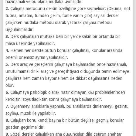
hazırlamalı ve bu plana mutlaka uymalıdır.
2.
Çalışma metodunu dersin özelliğine göre seçmelidir. (Okuma, not
tutma, anlatım, tümden gelim, tüme varım gibi) sayısal dersler
çalışırken mutlaka metodu olarak yazarak çalışma metodu
uygulanmalıdır.
3.
Ders çalışmaları mutlaka belli bir yerde sakin bir ortamda bir
masa üzerinde yapılmalıdır.
4
. Hemen her derste bütün konular çalışılmalı, konular arasında
önemli önemsiz ayrım yapılmalıdır.
5
. Ders araç ve gereçlerini çalışmaya başlamadan önce hazırlamalı,
unutulmamalıdır ki araç ve gereç ihtiyacı olduğunda temin edilmeye
çalışılırsa hem zaman kaybına hem de dikkat dağılmasına neden
olur.
6
. Çalışmaya psikolojik olarak hazır olmayan kişi problemlerinden
kendisini soyutladıktan sonra çalışmaya başlamalıdır.
7
. Öğrenmeyi aralıklarla yapmalı, bu aralıklarda dinlenmeyi, gezinti,
söyleşi, müzik ile yapılabilir.
8.
Çalışkan konu kendi başına bir bütün değilse, geçmiş konular
gözden geçirilmelidir.
9
. Sözel dersler çalışılırken ana düşünceleri dile getiren anahtar