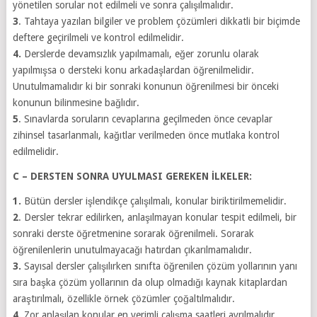
yönetilen sorular not edilmeli ve sonra çalışılmalıdır.
3
. Tahtaya yazılan bilgiler ve problem çözümleri dikkatli bir biçimde
deftere geçirilmeli ve kontrol edilmelidir.
4.
Derslerde devamsızlık yapılmamalı, eğer zorunlu olarak
yapılmışsa o dersteki konu arkadaşlardan öğrenilmelidir.
Unutulmamalıdır ki bir sonraki konunun öğrenilmesi bir önceki
konunun bilinmesine bağlıdır.
5
. Sınavlarda soruların cevaplarına geçilmeden önce cevaplar
zihinsel tasarlanmalı, kağıtlar verilmeden önce mutlaka kontrol
edilmelidir.
C – DERSTEN SONRA UYULMASI GEREKEN İLKELER:
1.
Bütün dersler işlendikçe çalışılmalı, konular biriktirilmemelidir.
2
. Dersler tekrar edilirken, anlaşılmayan konular tespit edilmeli, bir
sonraki derste öğretmenine sorarak öğrenilmeli. Sorarak
öğrenilenlerin unutulmayacağı hatırdan çıkarılmamalıdır.
3.
Sayısal dersler çalışılırken sınıfta öğrenilen çözüm yollarının yanı
sıra başka çözüm yollarının da olup olmadığı kaynak kitaplardan
araştırılmalı, özellikle örnek çözümler çoğaltılmalıdır.
4.
Zor anlaşılan konular en verimli çalışma saatleri ayrılmalıdır.