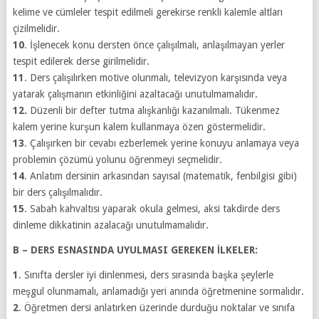
kelime ve cümleler tespit edilmeli gerekirse renkli kalemle altları
çizilmelidir.
10
. İşlenecek konu dersten önce çalışılmalı, anlaşılmayan yerler
tespit edilerek derse girilmelidir.
11
. Ders çalışılırken motive olunmalı, televizyon karşısında veya
yatarak çalışmanın etkinliğini azaltacağı unutulmamalıdır.
12.
Düzenli bir defter tutma alışkanlığı kazanılmalı. Tükenmez
kalem yerine kurşun kalem kullanmaya özen göstermelidir.
13
. Çalışırken bir cevabı ezberlemek yerine konuyu anlamaya veya
problemin çözümü yolunu öğrenmeyi seçmelidir.
14
. Anlatım dersinin arkasından sayısal (matematik, fenbilgisi gibi)
bir ders çalışılmalıdır.
15
. Sabah kahvaltısı yaparak okula gelmesi, aksi takdirde ders
dinleme dikkatinin azalacağı unutulmamalıdır.
B – DERS ESNASINDA UYULMASI GEREKEN İLKELER:
1
. Sınıfta dersler iyi dinlenmesi, ders sırasında başka şeylerle
meşgul olunmamalı, anlamadığı yeri anında öğretmenine sormalıdır.
2
. Öğretmen dersi anlatırken üzerinde durduğu noktalar ve sınıfa