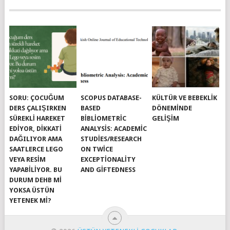
SORU: ÇOCUĞUM
SCOPUS DATABASE-
KÜLTÜR VE BEBEKLIK
DERS ÇALIŞIRKEN
BASED
DÖNEMINDE
SÜREKLI HAREKET
BIBLIOMETRIC
GELIŞIM
EDIYOR, DIKKATI
ANALYSIS: ACADEMIC
DAĞILIYOR AMA
STUDIES/RESEARCH
SAATLERCE LEGO
ON TWICE
VEYA RESIM
EXCEPTIONALITY
YAPABILIYOR. BU
AND GIFTEDNESS
DURUM DEHB MI
YOKSA ÜSTÜN
YETENEK MI?