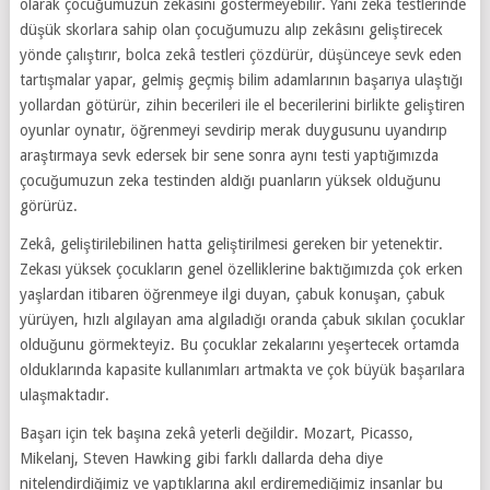
olarak çocuğumuzun zekâsını göstermeyebilir. Yani zekâ testlerinde
düşük skorlara sahip olan çocuğumuzu alıp zekâsını geliştirecek
yönde çalıştırır, bolca zekâ testleri çözdürür, düşünceye sevk eden
tartışmalar yapar, gelmiş geçmiş bilim adamlarının başarıya ulaştığı
yollardan götürür, zihin becerileri ile el becerilerini birlikte geliştiren
oyunlar oynatır, öğrenmeyi sevdirip merak duygusunu uyandırıp
araştırmaya sevk edersek bir sene sonra aynı testi yaptığımızda
çocuğumuzun zeka testinden aldığı puanların yüksek olduğunu
görürüz.
Zekâ, geliştirilebilinen hatta geliştirilmesi gereken bir yetenektir.
Zekası yüksek çocukların genel özelliklerine baktığımızda çok erken
yaşlardan itibaren öğrenmeye ilgi duyan, çabuk konuşan, çabuk
yürüyen, hızlı algılayan ama algıladığı oranda çabuk sıkılan çocuklar
olduğunu görmekteyiz. Bu çocuklar zekalarını yeşertecek ortamda
olduklarında kapasite kullanımları artmakta ve çok büyük başarılara
ulaşmaktadır.
Başarı için tek başına zekâ yeterli değildir. Mozart, Picasso,
Mikelanj, Steven Hawking gibi farklı dallarda deha diye
nitelendirdiğimiz ve yaptıklarına akıl erdiremediğimiz insanlar bu