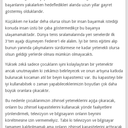
başarılarını yakalarken hedefledikleri alanda uzun yıllar gayret
göstermiş olduklarıdır.
Küçükken ne kadar deha olursa olsun bir insan başarmak istediği
konuda insan üstü bir çaba göstermedikçe bu başarıya
ulaşamamaktadır. Dünya tenis sıralamalarında yeri senelerdir ilk
3′ten aşağı düşmeyen Federer’i ele alalım. İyi bir tenis eğitimi alıp
bunun yanında çalışmalarını sürdürmese ne kadar yetenekli olursa
olsun geldiği yerlerde olması mümkün olmayacaktı.
Yüksek zekâ sadece çocukların işini kolaylaştıran bir yetenektir
ancak unutmayalım ki zekâmızı belirleyecek ve onun artışına katkıda
bulunacak kocaman atıl bir beyin kapasitemiz var. Bu kapasiteyi bile
iyi kullanabilsek o zaman yapabileceklerimizin boyutları çok daha
büyük oranlara çıkacaktır.
Bu nedenle çocuklarımızın zihinsel yeteneklerini açığa çıkaracak,
onların bu zihinsel kapasitelerini kullanacak yönde faaliyetlere
yönlendirmeli, televizyon ve bilgisayarın onların beynini
köreltmesine izin vermemeliyiz. Tabii ki televizyon ve bilgisayar
tamamen kaldırılmamalı ama onların zihinsel kapasitelerini arttıracak