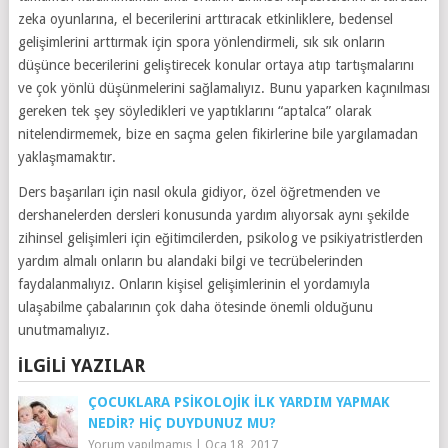
zeka oyunlarına, el becerilerini arttıracak etkinliklere, bedensel
gelişimlerini arttırmak için spora yönlendirmeli, sık sık onların
düşünce becerilerini geliştirecek konular ortaya atıp tartışmalarını
ve çok yönlü düşünmelerini sağlamalıyız. Bunu yaparken kaçınılması
gereken tek şey söyledikleri ve yaptıklarını “aptalca” olarak
nitelendirmemek, bize en saçma gelen fikirlerine bile yargılamadan
yaklaşmamaktır.
Ders başarıları için nasıl okula gidiyor, özel öğretmenden ve
dershanelerden dersleri konusunda yardım alıyorsak aynı şekilde
zihinsel gelişimleri için eğitimcilerden, psikolog ve psikiyatristlerden
yardım almalı onların bu alandaki bilgi ve tecrübelerinden
faydalanmalıyız. Onların kişisel gelişimlerinin el yordamıyla
ulaşabilme çabalarının çok daha ötesinde önemli olduğunu
unutmamalıyız.
İLGILI YAZILAR
ÇOCUKLARA PSIKOLOJIK İLK YARDIM YAPMAK
NEDIR? HIÇ DUYDUNUZ MU?
Yorum yapılmamış
|
Oca 18, 2017