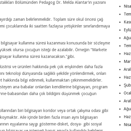
talıkları Bölümünden Pedagog Dr. Melda Alantar’ın yazısını
Nis
Tem
ayırdığı zaman belirlenmelidir. Toplam süre okul öncesi çağ
Kas
mi çocuklarında iki saatten fazlaysa yetişkinler sınırlandırmaya
Eyl
Ağu
yla bilgisayar kullanma süresi kazanması konusunda bir sözleşme
Tem
i yüksek olursa çocuğun isteği de azalabilir. Örneğin “Markete
Haz
lgisayar kullanma süresi kazanacaksın.”gibi.
Mar
düstrisi ve ürünleri hakkında pek çok erişkinden daha fazla
Ara
ını teknoloji dünyasında sağlıklı şekilde yönlendirmek, onları
Haz
et hakkında bilgi edinmeli, kullanmaktan çekinmemelidirler.
Şub
isteyen ana-babalar onlardan kendilerine bilgisayarı, program
Oca
r. Anne-babasından daha çok bildiğini düşünmek çocuğun
Ara
Ağu
llarından biri bilgisayarı koridor veya ortak çalışma odası gibi
Haz
 koymaktır. Aile içinde birden fazla insan aynı bilgisayarı
arının eşyalarına saygı gösterme-disket, dosya- gibi sosyal
Nis
ğun bilgisayar ve interneti hangi amaçla kullandığı belirlenir,