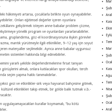
Mar
.
Şub
ki hâkimiyeti artarsa, çocuklarla birlikte oyun oynayabilirler.
Ara
ebilirler. Onları eğitimsel değerler içeren oyunlara
Kas
l zekâlarını geliştirmek isteyen anne-babalar problem çözme,
Eki
liştirmeye yönelik program ve oyunlardan yararlanabilirler.
Eyl
ama, gruplandırma, göz-el koordinasyonuna ilişkin görevler
Tem
zma, mantık yürütmeyle ilgili etkinlikler, 9–12 yaş için soyut
Mar
çeren materyaller seçilmelidir. Ayrıca anne-babalar uygunsuz
tim sistemleri hakkında bilgi edinebilirler.
Şub
Oca
önemini yararlı şekilde değerlendirmelerine fırsat tanıyan
Kas
görüşlerini almalı, onlara katılacakları spor okulları, tercih
kında seçim yapma hakkı tanımalıdırlar.
Ağu
Tem
eri çekici gezi ve etkinlikler-sirk veya hayvanat bahçesine gitmek,
Nis
 kültürel etkinlikleri takip etmek, bir gölde balık tutmak v.b.-
racaktır.
Şub
Oca
şkin uygulayamayacakları kurallar koymamalı, “bu kötü
Ara
rler.