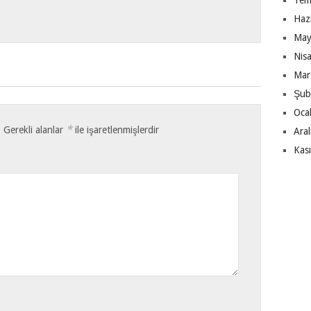
Tem
Haz
May
Nis
Mar
Şub
Oca
*
.
Gerekli alanlar
ile işaretlenmişlerdir
Ara
Kas