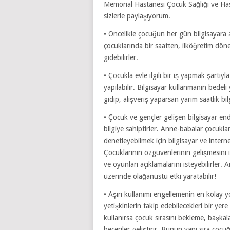
Memorial Hastanesi Çocuk Sağlığı ve Has
sizlerle paylaşıyorum.
• Öncelikle çocuğun her gün bilgisayara 
çocuklarında bir saatten, ilköğretim döne
gidebilirler.
• Çocukla evle ilgili bir iş yapmak şartı
yapılabilir. Bilgisayar kullanmanın bedel
gidip, alışveriş yaparsan yarım saatlik bi
• Çocuk ve gençler gelişen bilgisayar en
bilgiye sahiptirler. Anne-babalar çocuklar
denetleyebilmek için bilgisayar ve intern
Çocuklarının özgüvenlerinin gelişmesini 
ve oyunları açıklamalarını isteyebilirle
üzerinde olağanüstü etki yaratabilir!
• Aşırı kullanımı engellemenin en kolay yo
yetişkinlerin takip edebilecekleri bir yere
kullanırsa çocuk sırasını bekleme, başkal
beceriler geliştirir. Bunun yanı sıra çocu