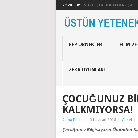
POPÜLER:
SORU: ÇOCUĞUM DERS ÇA...
BEP ÖRNEKLERI
FILM VE
ZEKA OYUNLARI
ÇOCUĞUNUZ BI
KALKMIYORSA!
Sema Bekler
|
3 Haziran 2016
|
Genel
|
Çocuğunuz Bilgisayarın Önünden Ka