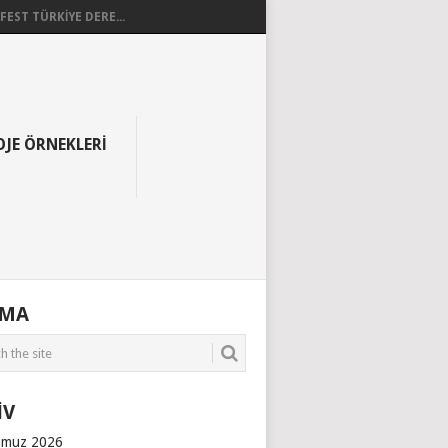
EST TÜRKİYE DERE...
OJE ÖRNEKLERI
AMA
İV
muz 2026