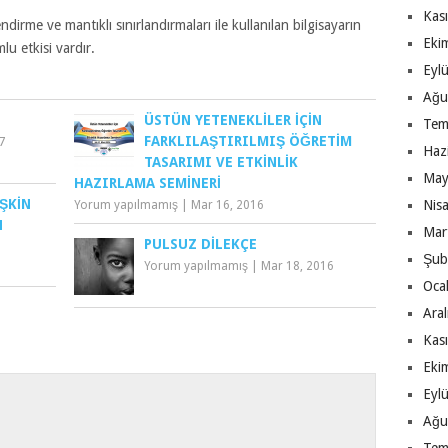
Kas
irme ve mantıklı sınırlandırmaları ile kullanılan bilgisayarın
Eki
lu etkisi vardır.
Eyl
Ağu
ÜSTÜN YETENEKLILER İÇIN
Tem
FARKLILAŞTIRILMIŞ ÖĞRETIM
7
Haz
TASARIMI VE ETKINLIK
May
HAZIRLAMA SEMINERI
IŞKIN
Nis
Yorum yapılmamış
|
Mar 16, 2016
N
Mar
PULSUZ DILEKÇE
Şub
Yorum yapılmamış
|
Mar 18, 2016
Oca
Ara
Kas
Eki
Eyl
Ağu