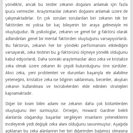
yöneliktir, ancak bu testler zekanın doğasını anlamak için fazla
ipucu vermezler. Araştırmacılar zekanın doğasını anlamak üzere de
çalışmaktadırlar. En çok sorulan sorulardan biri zekanın tek bir
faktörden mi yoksa bir kaç bileşenin bir araya gelmesiyle mi
oluştuğudur. İlk psikologlar, zekanın ve genel bir g-faktörü olarak
adlandırılan genel bir mental faktörden oluştuğunu varsayıyorlardı.
Bu faktörün, zekanın her bir yöndeki performansını etkilediğini
varsayarak, zeka testinin bu g-faktörünü ölçmeye yönelik olduğunu
kabul ediyorlardı. Daha sonraki araştırmacılar akıcı zeka ve kristalize
zeka olmak üzere zekanın iki çeşidi bulunduğunu öne sürdüler.
Akıcı zeka, yeni problemleri ve durumları başarıyla ele alabilme
yeteneğini, kristalize zeka ise bilginin saklanması, beceriler, akışkan
zekanın kullanılması ve tecrübelerden elde edinilen stratejileri
kapsamaktadır.
Diğer bir kısım bilim adamı ise zekanın daha çok bölümlerden
oluştuğunu ileri sürmüştür. Örneğin, Howard Gardner belirli
alanlarda olağandışı başarılar sergileyen insanların yeteneklerini
inceleyerek yedi değişik zeka alanı olduğunu savunmuştur. Aşağıda
açıklanan bu zeka alanlarının her biri diğerinden bağımsız olmasına