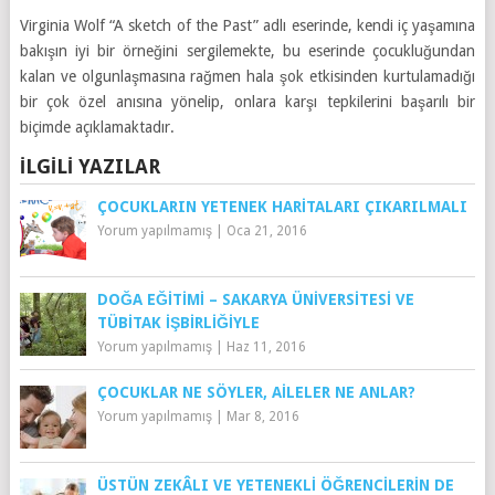
Virginia Wolf “A sketch of the Past” adlı eserinde, kendi iç yaşamına
bakışın iyi bir örneğini sergilemekte, bu eserinde çocukluğundan
kalan ve olgunlaşmasına rağmen hala şok etkisinden kurtulamadığı
bir çok özel anısına yönelip, onlara karşı tepkilerini başarılı bir
biçimde açıklamaktadır.
İLGILI YAZILAR
ÇOCUKLARIN YETENEK HARITALARI ÇIKARILMALI
Yorum yapılmamış
|
Oca 21, 2016
DOĞA EĞITIMI – SAKARYA ÜNIVERSITESI VE
TÜBITAK İŞBIRLIĞIYLE
Yorum yapılmamış
|
Haz 11, 2016
ÇOCUKLAR NE SÖYLER, AILELER NE ANLAR?
Yorum yapılmamış
|
Mar 8, 2016
ÜSTÜN ZEKÂLI VE YETENEKLI ÖĞRENCILERIN DE