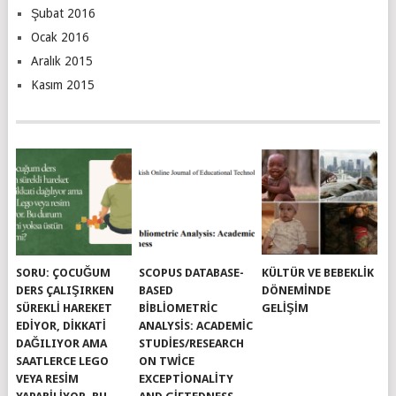
Şubat 2016
Ocak 2016
Aralık 2015
Kasım 2015
SORU: ÇOCUĞUM
SCOPUS DATABASE-
KÜLTÜR VE BEBEKLIK
DERS ÇALIŞIRKEN
BASED
DÖNEMINDE
SÜREKLI HAREKET
BIBLIOMETRIC
GELIŞIM
EDIYOR, DIKKATI
ANALYSIS: ACADEMIC
DAĞILIYOR AMA
STUDIES/RESEARCH
SAATLERCE LEGO
ON TWICE
VEYA RESIM
EXCEPTIONALITY