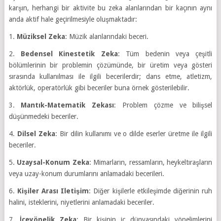
karşın, herhangi bir aktivite bu zeka alanlarından bir kaçının aynı
anda aktif hale geçirilmesiyle oluşmaktadır:
1.
Müziksel Zeka
: Müzik alanlarındaki beceri.
2.
Bedensel Kinestetik Zeka
: Tüm bedenin veya çeşitli
bölümlerinin bir problemin çözümünde, bir üretim veya gösteri
sırasında kullanılması ile ilgili becerilerdir; dans etme, atletizm,
aktörlük, operatörlük gibi beceriler buna örnek gösterilebilir.
3.
Mantık-Matematik Zekası
: Problem çözme ve bilişsel
düşünmedeki beceriler.
4.
Dilsel Zeka
: Bir dilin kullanımı ve o dilde eserler üretme ile ilgili
beceriler.
5.
Uzaysal-Konum Zeka
: Mimarların, ressamların, heykeltıraşların
veya uzay-konum durumlarını anlamadaki becerileri.
6.
Kişiler Arası Iletişim
: Diğer kişilerle etkileşimde diğerinin ruh
halini, isteklerini, niyetlerini anlamadaki beceriler.
7.
İçeyönelik Zeka
: Bir kişinin iç dünyasındaki yönelimlerini