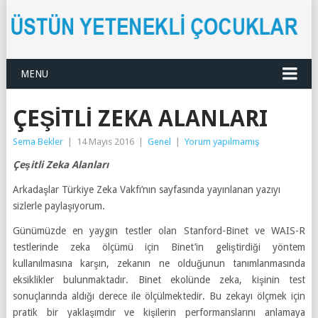
MENU
ÇEŞITLI ZEKA ALANLARI
Sema Bekler
|
14 Mayıs 2016
|
Genel
|
Yorum yapılmamış
Çeşitli Zeka Alanları
Arkadaşlar Türkiye Zeka Vakfı’nın sayfasında yayınlanan yazıyı
sizlerle paylaşıyorum.
Günümüzde en yaygın testler olan Stanford-Binet ve WAIS-R
testlerinde zeka ölçümü için Binet’in geliştirdiği yöntem
kullanılmasına karşın, zekanın ne olduğunun tanımlanmasında
eksiklikler bulunmaktadır. Binet ekolünde zeka, kişinin test
sonuçlarında aldığı derece ile ölçülmektedir. Bu zekayı ölçmek için
pratik bir yaklaşımdır ve kişilerin performanslarını anlamaya