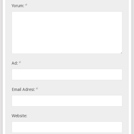
*
Yorum:
*
Ad:
*
Email Adresi:
Website: