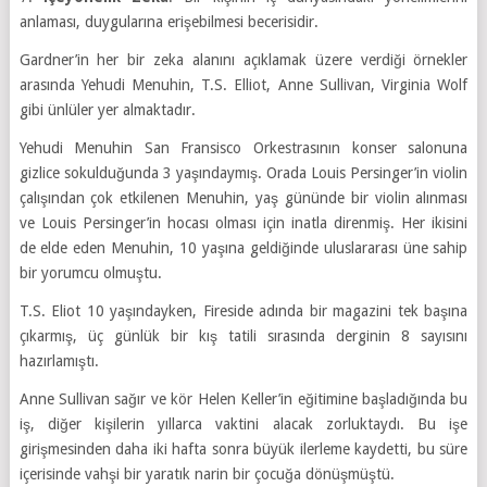
anlaması, duygularına erişebilmesi becerisidir.
Gardner’in her bir zeka alanını açıklamak üzere verdiği örnekler
arasında Yehudi Menuhin, T.S. Elliot, Anne Sullivan, Virginia Wolf
gibi ünlüler yer almaktadır.
Yehudi Menuhin San Fransisco Orkestrasının konser salonuna
gizlice sokulduğunda 3 yaşındaymış. Orada Louis Persinger’in violin
çalışından çok etkilenen Menuhin, yaş gününde bir violin alınması
ve Louis Persinger’in hocası olması için inatla direnmiş. Her ikisini
de elde eden Menuhin, 10 yaşına geldiğinde uluslararası üne sahip
bir yorumcu olmuştu.
T.S. Eliot 10 yaşındayken, Fireside adında bir magazini tek başına
çıkarmış, üç günlük bir kış tatili sırasında derginin 8 sayısını
hazırlamıştı.
Anne Sullivan sağır ve kör Helen Keller’in eğitimine başladığında bu
iş, diğer kişilerin yıllarca vaktini alacak zorluktaydı. Bu işe
girişmesinden daha iki hafta sonra büyük ilerleme kaydetti, bu süre
içerisinde vahşi bir yaratık narin bir çocuğa dönüşmüştü.