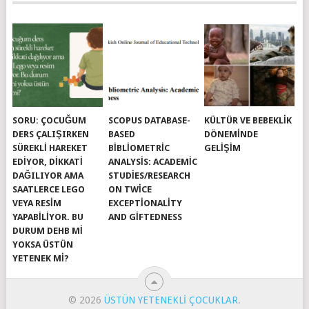
SORU: ÇOCUĞUM
SCOPUS DATABASE-
KÜLTÜR VE BEBEKLIK
DERS ÇALIŞIRKEN
BASED
DÖNEMINDE
SÜREKLI HAREKET
BIBLIOMETRIC
GELIŞIM
EDIYOR, DIKKATI
ANALYSIS: ACADEMIC
DAĞILIYOR AMA
STUDIES/RESEARCH
SAATLERCE LEGO
ON TWICE
VEYA RESIM
EXCEPTIONALITY
YAPABILIYOR. BU
AND GIFTEDNESS
DURUM DEHB MI
YOKSA ÜSTÜN
YETENEK MI?
© 2026
ÜSTÜN YETENEKLI ÇOCUKLAR
.