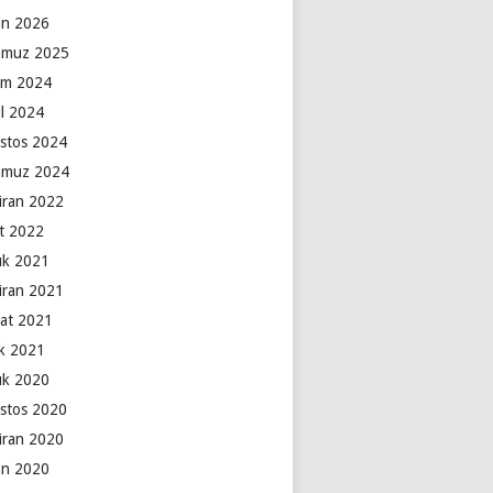
an 2026
muz 2025
ım 2024
ül 2024
stos 2024
muz 2024
iran 2022
t 2022
lık 2021
iran 2021
at 2021
k 2021
lık 2020
stos 2020
iran 2020
an 2020