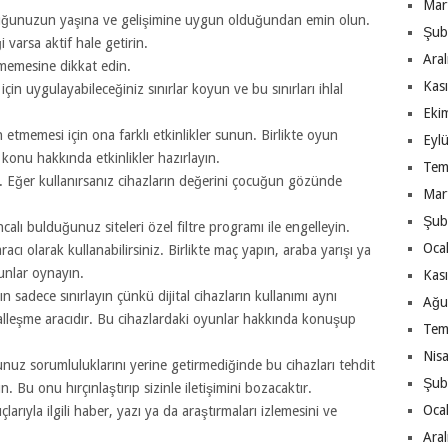
Mar
cuğunuzun yaşına ve gelişimine uygun olduğundan emin olun.
Şub
 varsa aktif hale getirin.
Ara
rmemesine dikkat edin.
Kas
in uygulayabileceğiniz sınırlar koyun ve bu sınırları ihlal
Eki
etmemesi için ona farklı etkinlikler sunun. Birlikte oyun
Eyl
 konu hakkında etkinlikler hazırlayın.
Tem
n. Eğer kullanırsanız cihazların değerini çocuğun gözünde
Mar
Şub
ncalı bulduğunuz siteleri özel filtre programı ile engelleyin.
Oca
acı olarak kullanabilirsiniz. Birlikte maç yapın, araba yarışı ya
yunlar oynayın.
Kas
n sadece sınırlayın çünkü dijital cihazların kullanımı aynı
Ağu
lleşme aracıdır. Bu cihazlardaki oyunlar hakkında konuşup
Tem
Nis
nuz sorumluluklarını yerine getirmediğinde bu cihazları tehdit
Şub
 Bu onu hırçınlaştırıp sizinle iletişimini bozacaktır.
Oca
larıyla ilgili haber, yazı ya da araştırmaları izlemesini ve
Ara