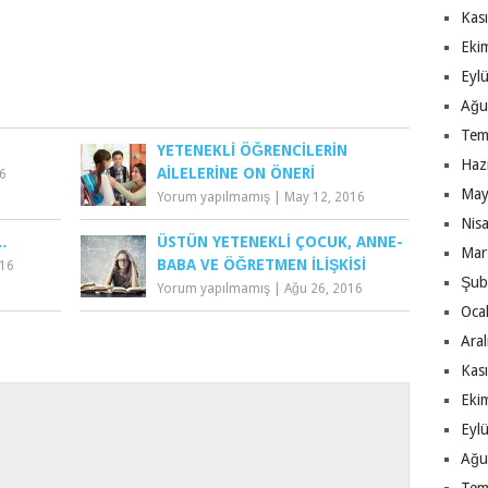
Kas
Eki
Eyl
Ağu
Tem
YETENEKLI ÖĞRENCILERIN
Haz
AILELERINE ON ÖNERI
16
May
Yorum yapılmamış
|
May 12, 2016
Nis
…
ÜSTÜN YETENEKLI ÇOCUK, ANNE-
Mar
BABA VE ÖĞRETMEN İLIŞKISI
016
Şub
Yorum yapılmamış
|
Ağu 26, 2016
Oca
Ara
Kas
Eki
Eyl
Ağu