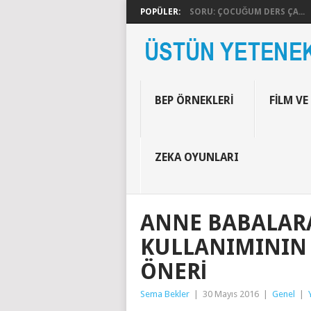
POPÜLER:
SORU: ÇOCUĞUM DERS ÇA...
BEP ÖRNEKLERI
FILM VE
ZEKA OYUNLARI
ANNE BABALARA
KULLANIMININ 
ÖNERI
Sema Bekler
|
30 Mayıs 2016
|
Genel
|