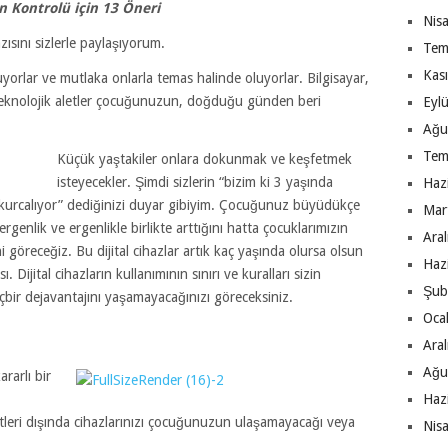
n Kontrolü için 13 Öneri
Nis
sını sizlerle paylaşıyorum.
Tem
Kas
uyorlar ve mutlaka onlarla temas halinde oluyorlar. Bilgisayar,
m teknolojik aletler çocuğunuzun, doğduğu günden beri
Eyl
Ağu
Tem
Küçük yaştakiler onlara dokunmak ve keşfetmek
isteyecekler. Şimdi sizlerin “bizim ki 3 yaşında
Haz
 kurcalıyor” dediğinizi duyar gibiyim. Çocuğunuz büyüdükçe
Mar
 ergenlik ve ergenlikle birlikte arttığını hatta çocuklarımızın
Ara
ni göreceğiz. Bu dijital cihazlar artık kaç yaşında olursa olsun
Haz
 Dijital cihazların kullanımının sınırı ve kuralları sizin
Şub
çbir dejavantajını yaşamayacağınızı göreceksiniz.
Oca
Ara
Ağu
rarlı bir
Haz
tleri dışında cihazlarınızı çocuğunuzun ulaşamayacağı veya
Nis