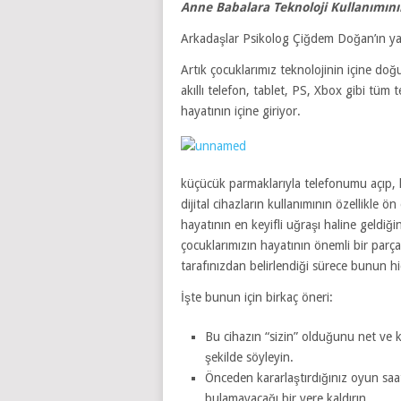
Anne Babalara Teknoloji Kullanımını
Arkadaşlar Psikolog Çiğdem Doğan’ın yazı
Artık çocuklarımız teknolojinin içine doğ
akıllı telefon, tablet, PS, Xbox gibi tü
hayatının içine giriyor.
küçücük parmaklarıyla telefonumu açıp,
dijital cihazların kullanımının özellikle ön
hayatının en keyifli uğraşı haline geldiği
çocuklarımızın hayatının önemli bir parçası.
tarafınızdan belirlendiği sürece bunun hi
İşte bunun için birkaç öneri:
Bu cihazın “sizin” olduğunu net ve ka
şekilde söyleyin.
Önceden kararlaştırdığınız oyun saa
bulamayacağı bir yere kaldırın.