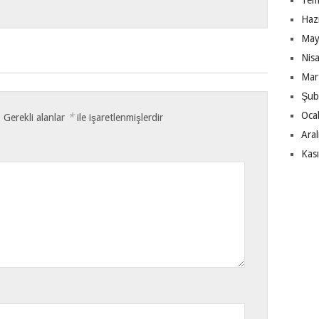
Tem
Haz
May
Nis
Mar
Şub
Oca
*
.
Gerekli alanlar
ile işaretlenmişlerdir
Ara
Kas