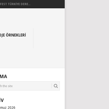
EST TÜRKİYE DERE...
OJE ÖRNEKLERI
AMA
İV
muz 2026