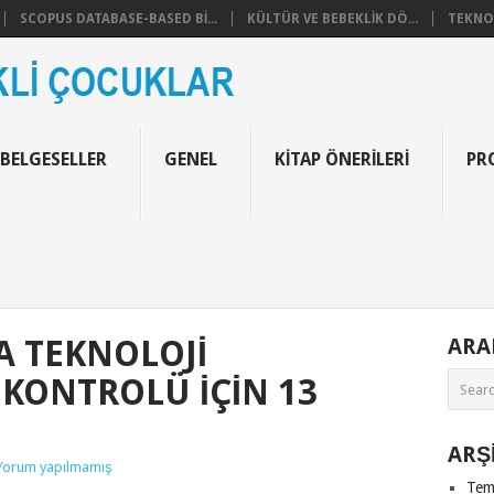
SCOPUS DATABASE-BASED BI...
KÜLTÜR VE BEBEKLIK DÖ...
TEKNOF
 BELGESELLER
GENEL
KITAP ÖNERILERI
PR
 TEKNOLOJI
AR
KONTROLÜ IÇIN 13
ARŞ
Yorum yapılmamış
Tem