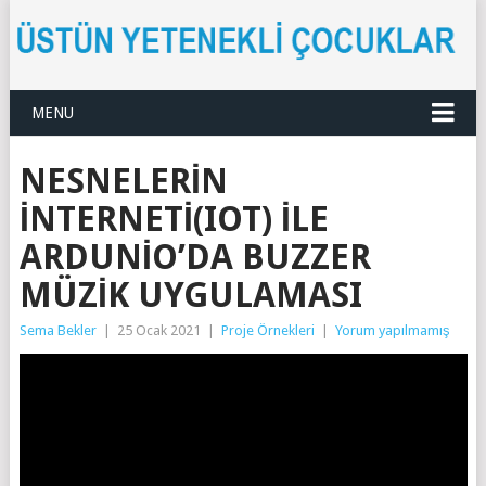
MENU
NESNELERIN
İNTERNETI(IOT) ILE
ARDUNIO’DA BUZZER
MÜZIK UYGULAMASI
Sema Bekler
|
25 Ocak 2021
|
Proje Örnekleri
|
Yorum yapılmamış