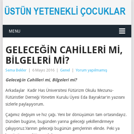
MENU
GELECEĞIN CAHILLERI MI,
BILGELERI MI?
Sema Bekler
|
6 Mayıs 2016
|
Genel
|
Yorum yapılmamış
Geleceğin Cahilleri mi, Bilgeleri mi?
Arkadaşlar Kadir Has Üniversitesi Fütürizm Okulu Mezunu-
Fütüristler Derneği Yönetim Kurulu Üyesi Eda Bayraktar’ın yazısını
sizlerle paylaşıyorum.
Çağımız değişim ve hız çağı. Yeni bir dönüşümün tam ortasındayız.
Dünden bugüne, bugünden yarına geleceği şekillendirmeye
çalışıyoruz.Yarının geleceği bugünün gençlerinin elinde. Peki ya