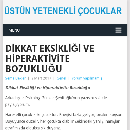
MENU
DIKKAT EKSIKLIĞI VE
HIPERAKTIVITE
BOZUKLUĞU
Sema Bekler
|
2 Mart 2017
|
Genel
|
Yorum yapılmamış
Dikkat Eksikliği ve Hiperaktivite Bozukluğu
Arkadaşlar
Psikolog Gülizar Şehitoğlu’nun yazısını sizlerle
paylaşıyorum.
Hareketli çocuk zeki çocuktur. Enerjisi fazla geliyor, bırakın koşsun.
Büyüyünce düzelir, her çocukta olabilir şeklindeki yanlış inanışları
etrafımızda oldukça sık duyarız.