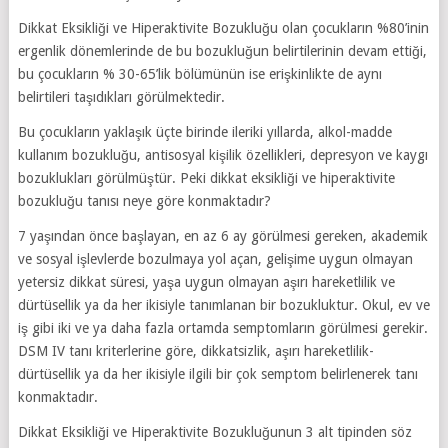
Dikkat Eksikliği ve Hiperaktivite Bozukluğu olan çocukların %80’inin
ergenlik dönemlerinde de bu bozukluğun belirtilerinin devam ettiği,
bu çocukların % 30-65’lik bölümünün ise erişkinlikte de aynı
belirtileri taşıdıkları görülmektedir.
Bu çocukların yaklaşık üçte birinde ileriki yıllarda, alkol-madde
kul
lanım bozukluğu, antisosyal kişilik özellikleri, depresyon ve kaygı
bozuklukları görülmüştür. Peki dikkat eksikliği ve hiperaktivite
bozukluğu tanısı neye göre konmaktadır?
7 yaşından önce başlayan, en az 6 ay görülmesi gereken, akademik
ve sosyal işlevlerde bozulmaya yol açan, gelişime uygun olmayan
yetersiz dikkat süresi, yaşa uygun olmayan aşırı hareketlilik ve
dürtüsellik ya da her ikisiyle tanımlanan bir bozukluktur. Okul, ev ve
iş gibi iki ve ya daha fazla ortamda semptomların görülmesi gerekir.
DSM IV tanı kriterlerine göre, dikkatsizlik, aşırı hareketlilik-
dürtüsellik ya da her ikisiyle ilgili bir çok semptom belirlenerek tanı
konmaktadır.
Dikkat Eksikliği ve Hiperaktivite Bozukluğunun 3 alt tipinden söz