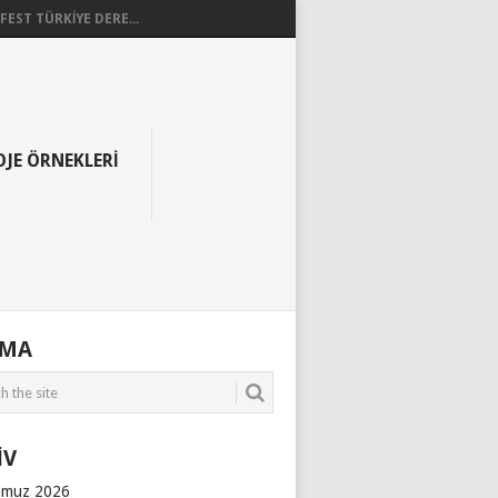
EST TÜRKİYE DERE...
OJE ÖRNEKLERI
AMA
İV
muz 2026