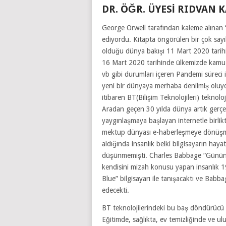
DR. ÖĞR. ÜYESI RIDVAN
George Orwell tarafından kaleme alınan 
ediyordu. Kitapta öngörülen bir çok sayı
olduğu dünya bakışı 11 Mart 2020 tarihi
16 Mart 2020 tarihinde ülkemizde kamu ve
vb gibi durumları içeren Pandemi süreci i
yeni bir dünyaya merhaba denilmiş oluyo
itibaren BT(Bilişim Teknolojileri) teknol
Aradan geçen 30 yılda dünya artık gerçek
yaygınlaşmaya başlayan internetle birlikt
mektup dünyası e-haberleşmeye dönüşmeye 
aldığında insanlık belki bilgisayarın hayat
düşünmemişti. Charles Babbage “Günün b
kendisini mizah konusu yapan insanlık 1
Blue” bilgisayarı ile tanışacaktı ve Bab
edecekti.
BT teknolojilerindeki bu baş döndürücü 
Eğitimde, sağlıkta, ev temizliğinde ve ul