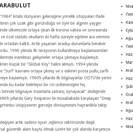
 KARABULUT
Nis
Tem
“1984” kitabı dünyanın geleceğine yönelik ütopyaları ifade
Kas
ltının çok uzak gibi göründüğü ve öyle bir algının yaygın
nde ülkemizde ortaya çıkan ilk korona vakası ve sonrasında
Eyl
 özel statülü okulların iki hafta süreyle eğitime ara vermesi
Ağu
le ortadan kalktı. Artık yaşanan sıradışı durumlarla beraber
Tem
rdu. 1990 yılında ilk tarayıcının kullanılmaya başlamasından
Haz
ojilerinde inanılmaz gelişmeler ortaya çıkmaya başlamıştı.
Mar
ten küçük bir “Global Köy” halini almıştı. 1994 yılında
Ara
e “Surf“ kavramı ortaya çıkmış ve o eskinin posta pullu,zarflı
başlamıştı. 1960’lı yıllarda ilk bilgisayarlar ODTÜ’de yerini
Haz
ında bu kadar belirleyici bir rol üstleneceğini hiç
Şub
irinde bilgisayar insanlarla satranç oynayacak” dediğinde
Oca
990’lı yıllarda Gary Kasparov ile müsabakada karşılaşan “Deep
Ara
bage’ninbu ütopyasının gerceğe dönüşmesini hayranlıkla takip
Ağu
Haz
değişim artık sadece oyun ,eğlence sektöründe değil.
Nis
usal güvenlik alanı başta olmak üzere bir çok alanda karşımıza