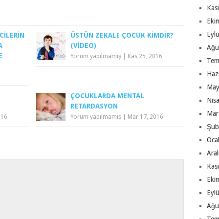
Kas
Eki
Eyl
CILERIN
ÜSTÜN ZEKALI ÇOCUK KIMDIR?
A
(VIDEO)
Ağu
E
Yorum yapılmamış
|
Kas 25, 2016
Tem
Haz
May
ÇOCUKLARDA MENTAL
Nis
RETARDASYON
Mar
016
Yorum yapılmamış
|
Mar 17, 2016
Şub
Oca
Ara
Kas
Eki
Eyl
Ağu