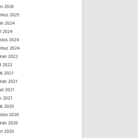
an 2026
muz 2025
ım 2024
ül 2024
stos 2024
muz 2024
iran 2022
t 2022
lık 2021
iran 2021
at 2021
k 2021
lık 2020
stos 2020
iran 2020
an 2020