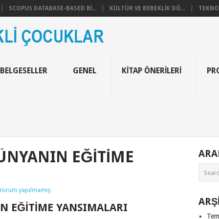
SCOPUS DATABASE-BASED BI...
KÜLTÜR VE BEBEKLIK DÖ...
TEKNOF
 BELGESELLER
GENEL
KITAP ÖNERILERI
PR
DÜNYANIN EĞITIME
AR
Yorum yapılmamış
ARŞ
IN EĞITIME YANSIMALARI
Tem