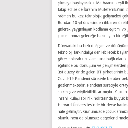
çıkmaya başlayacaktı. Matbaanın keşfi ile
takip edilse de İbrahim Müteferrika’nın 
rağmen bu kez teknolojik gelişmeleri çok
Bundan 10 yıl öncesinden itibaren özell
giderek yaygınlaşan kodlama eğitimi vb gi
çocuklarımızı geleceğe hazırlayan bir eği
Dünyadaki bu hızlı değişim ve dönüşümü
teknoloji farkındalığı denilebilecek baş
görece olarak ucuzlamasına bağlı olarak 
eğitimde bu dönüşüm ve gelişmelerden pay
üst düzey önde gelen BT şirketlerinin bü
Covid-19 Pandemi süreciyle beraber bek
gözlenmektedir. Pandemi süreciyle ortay
kalkmış ve erişilebilirlik artmıştır. Yapı
insanlı kulaşılabilirlik noktasında büyük
Harvard Üniversitesi’nde bir derse katı
hale gelmiştir. Günümüzde çocuklarımızın
olumlu hem de olumsuz değerlendirmeler