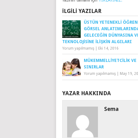
Yazının tamamı için
TIKLAYINIZ.
İLGILI YAZILAR
ÜSTÜN YETENEKLI ÖĞREN
GÖRSEL ANLATIMLARIND
GELECEĞIN DÜNYASINA V
TEKNOLOJISINE İLIŞKIN ALGILARI
Yorum yapılmamış
|
Eki 14, 2016
MÜKEMMELLIYETCILIK VE
SINIRLAR
Yorum yapılmamış
|
May 19, 2
YAZAR HAKKINDA
Sema