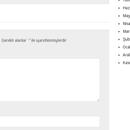
Tem
Haz
May
Nis
Mar
Şub
*
.
Gerekli alanlar
ile işaretlenmişlerdir
Oca
Ara
Kas