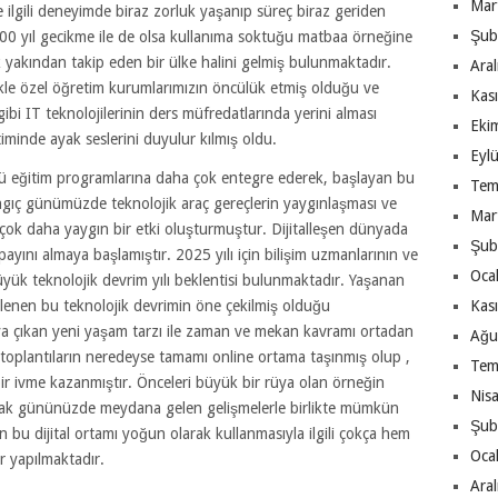
Mar
 ilgili deneyimde biraz zorluk yaşanıp süreç biraz geriden
Şub
200 yıl gecikme ile de olsa kullanıma soktuğu matbaa örneğine
 yakından takip eden bir ülke halini gelmiş bulunmaktadır.
Ara
ikle özel öğretim kurumlarımızın öncülük etmiş olduğu ve
Kas
bi IT teknolojilerinin ders müfredatlarında yerini alması
Eki
timinde ayak seslerini duyulur kılmış oldu.
Eyl
 eğitim programlarına daha çok entegre ederek, başlayan bu
Tem
langıç günümüzde teknolojik araç gereçlerin yaygınlaşması ve
Mar
çok daha yaygın bir etki oluşturmuştur. Dijitalleşen dünyada
Şub
ını almaya başlamıştır. 2025 yılı için bilişim uzmanlarının ve
Oca
yük teknolojik devrim yılı beklentisi bulunmaktadır. Yaşanan
lenen bu teknolojik devrimin öne çekilmiş olduğu
Kas
a çıkan yeni yaşam tarzı ile zaman ve mekan kavramı ortadan
Ağu
lan toplantıların neredeyse tamamı online ortama taşınmış olup ,
Tem
 bir ivme kazanmıştır. Önceleri büyük bir rüya olan örneğin
Nis
lmak gününüzde meydana gelen gelişmelerle birlikte mümkün
Şub
 bu dijital ortamı yoğun olarak kullanmasıyla ilgili çokça hem
Oca
 yapılmaktadır.
Ara