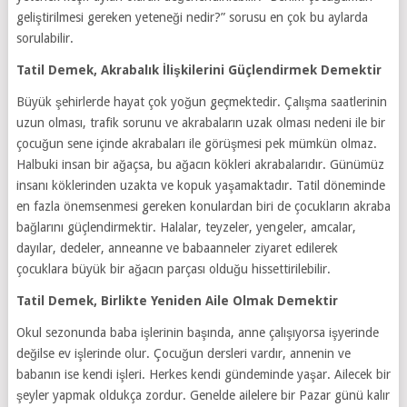
geliştirilmesi gereken yeteneği nedir?” sorusu en çok bu aylarda
sorulabilir.
Tatil Demek, Akrabalık İlişkilerini Güçlendirmek Demektir
Büyük şehirlerde hayat çok yoğun geçmektedir. Çalışma saatlerinin
uzun olması, trafik sorunu ve akrabaların uzak olması nedeni ile bir
çocuğun sene içinde akrabaları ile görüşmesi pek mümkün olmaz.
Halbuki insan bir ağaçsa, bu ağacın kökleri akrabalarıdır. Günümüz
insanı köklerinden uzakta ve kopuk yaşamaktadır. Tatil döneminde
en fazla önemsenmesi gereken konulardan biri de çocukların akraba
bağlarını güçlendirmektir. Halalar, teyzeler, yengeler, amcalar,
dayılar, dedeler, anneanne ve babaanneler ziyaret edilerek
çocuklara büyük bir ağacın parçası olduğu hissettirilebilir.
Tatil Demek, Birlikte Yeniden Aile Olmak Demektir
Okul sezonunda baba işlerinin başında, anne çalışıyorsa işyerinde
değilse ev işlerinde olur. Çocuğun dersleri vardır, annenin ve
babanın ise kendi işleri. Herkes kendi gündeminde yaşar. Ailecek bir
şeyler yapmak oldukça zordur. Genelde ailelere bir Pazar günü kalır