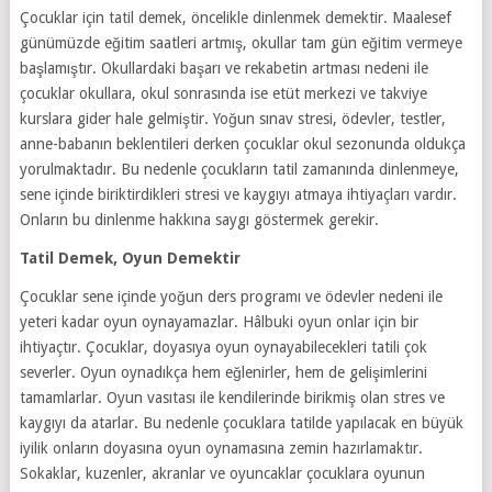
Çocuklar için tatil demek, öncelikle dinlenmek demektir. Maalesef
günümüzde eğitim saatleri artmış, okullar tam gün eğitim vermeye
başlamıştır. Okullardaki başarı ve rekabetin artması nedeni ile
çocuklar okullara, okul sonrasında ise etüt merkezi ve takviye
kurslara gider hale gelmiştir. Yoğun sınav stresi, ödevler, testler,
anne-babanın beklentileri derken çocuklar okul sezonunda oldukça
yorulmaktadır. Bu nedenle çocukların tatil zamanında dinlenmeye,
sene içinde biriktirdikleri stresi ve kaygıyı atmaya ihtiyaçları vardır.
Onların bu dinlenme hakkına saygı göstermek gerekir.
Tatil Demek, Oyun Demektir
Çocuklar sene içinde yoğun ders programı ve ödevler nedeni ile
yeteri kadar oyun oynayamazlar. Hâlbuki oyun onlar için bir
ihtiyaçtır. Çocuklar, doyasıya oyun oynayabilecekleri tatili çok
severler. Oyun oynadıkça hem eğlenirler, hem de gelişimlerini
tamamlarlar. Oyun vasıtası ile kendilerinde birikmiş olan stres ve
kaygıyı da atarlar. Bu nedenle çocuklara tatilde yapılacak en büyük
iyilik onların doyasına oyun oynamasına zemin hazırlamaktır.
Sokaklar, kuzenler, akranlar ve oyuncaklar çocuklara oyunun