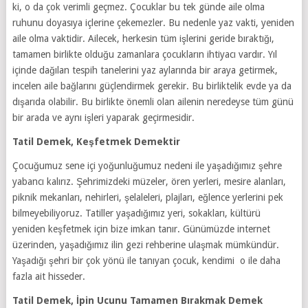
ki, o da çok verimli geçmez. Çocuklar bu tek günde aile olma
ruhunu doyasıya içlerine çekemezler. Bu nedenle yaz vakti, yeniden
aile olma vaktidir. Ailecek, herkesin tüm işlerini geride bıraktığı,
tamamen birlikte olduğu zamanlara çocukların ihtiyacı vardır. Yıl
içinde dağılan tespih tanelerini yaz aylarında bir araya getirmek,
incelen aile bağlarını güçlendirmek gerekir. Bu birliktelik evde ya da
dışarıda olabilir. Bu birlikte önemli olan ailenin neredeyse tüm günü
bir arada ve aynı işleri yaparak geçirmesidir.
Tatil Demek, Keşfetmek Demektir
Çocuğumuz sene içi yoğunluğumuz nedeni ile yaşadığımız şehre
yabancı kalırız. Şehrimizdeki müzeler, ören yerleri, mesire alanları,
piknik mekanları, nehirleri, şelaleleri, plajları, eğlence yerlerini pek
bilmeyebiliyoruz. Tatiller yaşadığımız yeri, sokakları, kültürü
yeniden keşfetmek için bize imkan tanır. Günümüzde internet
üzerinden, yaşadığımız ilin gezi rehberine ulaşmak mümkündür.
Yaşadığı şehri bir çok yönü ile tanıyan çocuk, kendimi o ile daha
fazla ait hisseder.
Tatil Demek, İpin Ucunu Tamamen Bırakmak Demek