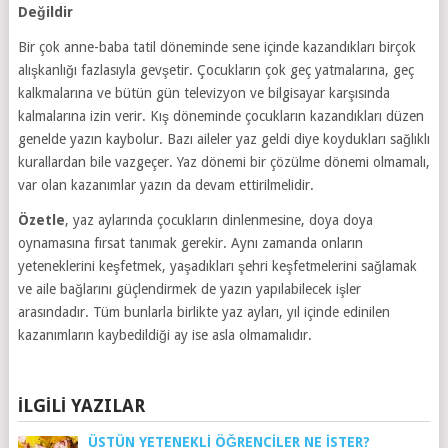
Değildir
Bir çok anne-baba tatil döneminde sene içinde kazandıkları birçok
alışkanlığı fazlasıyla gevşetir. Çocukların çok geç yatmalarına, geç
kalkmalarına ve bütün gün televizyon ve bilgisayar karşısında
kalmalarına izin verir. Kış döneminde çocukların kazandıkları düzen
genelde yazın kaybolur. Bazı aileler yaz geldi diye koydukları sağlıklı
kurallardan bile vazgeçer. Yaz dönemi bir çözülme dönemi olmamalı,
var olan kazanımlar yazın da devam ettirilmelidir.
Özetle
, yaz aylarında çocukların dinlenmesine, doya doya
oynamasına fırsat tanımak gerekir. Aynı zamanda onların
yeteneklerini keşfetmek, yaşadıkları şehri keşfetmelerini sağlamak
ve aile bağlarını güçlendirmek de yazın yapılabilecek işler
arasındadır. Tüm bunlarla birlikte yaz ayları, yıl içinde edinilen
kazanımların kaybedildiği ay ise asla olmamalıdır.
İLGILI YAZILAR
ÜSTÜN YETENEKLI ÖĞRENCILER NE İSTER?